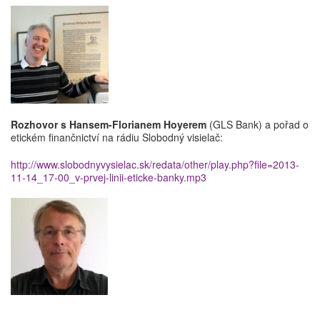
Rozhovor s Hansem-Florianem Hoyerem
(GLS Bank) a pořad o
etickém finančnictví na rádiu Slobodný visielač:
http://www.slobodnyvysielac.sk/redata/other/play.php?file=2013-
11-14_17-00_v-prvej-linii-eticke-banky.mp3