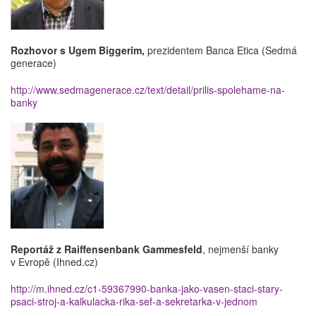
Rozhovor s Ugem Biggerim,
prezidentem Banca Etica (Sedmá
generace)
http://www.sedmagenerace.cz/text/detail/prilis-spolehame-na-
banky
Reportáž z Raiffensenbank Gammesfeld
, nejmenší banky
v Evropě (Ihned.cz)
http://m.ihned.cz/c1-59367990-banka-jako-vasen-staci-stary-
psaci-stroj-a-kalkulacka-rika-sef-a-sekretarka-v-jednom