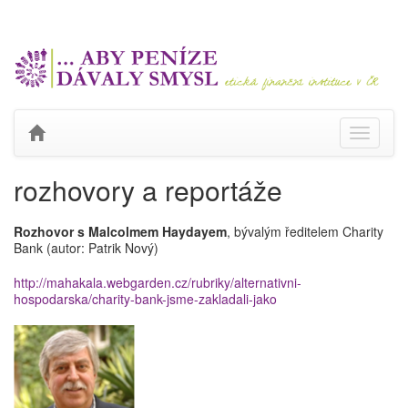
Toggle
navigati
rozhovory a reportáže
Rozhovor s Malcolmem Haydayem
, bývalým ředitelem Charity
Bank (autor: Patrik Nový)
http://mahakala.webgarden.cz/rubriky/alternativni-
hospodarska/charity-bank-jsme-zakladali-jako