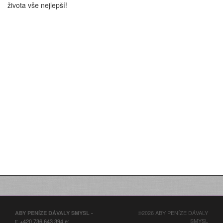
života vše nejlepší!
©2026 ABY PENÍZE DÁVALY
ABY PENÍZE DÁVALY SMYSL -
SMYSL
:
+420 736 643 394
:
t
e